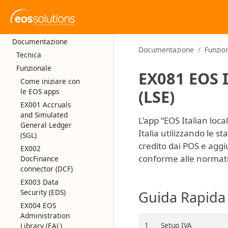
Documentazione
Documentazione
Funzio
Tecnica
Funzionale
EX081 EOS I
Come iniziare con
(LSE)
le EOS apps
EX001 Accruals
and Simulated
L’app “EOS Italian loca
General Ledger
Italia utilizzando le 
(SGL)
credito dai POS e aggi
EX002
conforme alle normativ
DocFinance
connector (DCF)
EX003 Data
Security (EDS)
Guida Rapida
EX004 EOS
Administration
1
Setup IVA
Library (EAL)