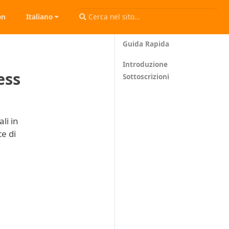
on
Italiano
Guida Rapida
Introduzione
ess
Sottoscrizioni
li in
te di