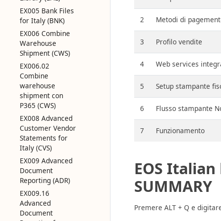
EX005 Bank Files
2
Metodi di pagement
for Italy (BNK)
EX006 Combine
3
Profilo vendite
Warehouse
Shipment (CWS)
4
Web services integ
EX006.02
Combine
warehouse
5
Setup stampante fis
shipment con
P365 (CWS)
6
Flusso stampante N
EX008 Advanced
Customer Vendor
7
Funzionamento
Statements for
Italy (CVS)
EX009 Advanced
EOS Italian 
Document
Reporting (ADR)
SUMMARY
EX009.16
Advanced
Premere ALT + Q e digitare 
Document