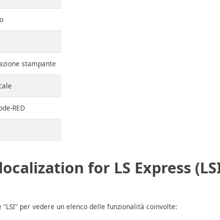
o
razione stampante
cale
ode-RED
localization for LS Express (LSI
“LSI” per vedere un elenco delle funzionalità coinvolte: