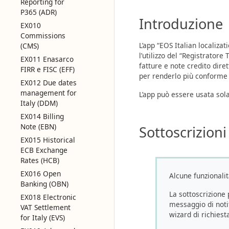
Reporting for
P365 (ADR)
Introduzione
EX010
Commissions
L’app “EOS Italian localiza
(CMS)
l’utilizzo del “Registratore
EX011 Enasarco
fatture e note credito dire
FIRR e FISC (EFF)
per renderlo più conforme a
EX012 Due dates
management for
L’app può essere usata so
Italy (DDM)
EX014 Billing
Note (EBN)
Sottoscrizioni
EX015 Historical
ECB Exchange
Rates (HCB)
EX016 Open
Alcune funzionalit
Banking (OBN)
La sottoscrizione
EX018 Electronic
messaggio di notif
VAT Settlement
wizard di richiest
for Italy (EVS)