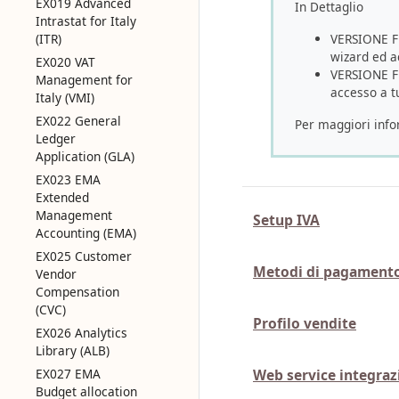
EX019 Advanced
In Dettaglio
Intrastat for Italy
(ITR)
VERSIONE FU
wizard ed a
EX020 VAT
VERSIONE FR
Management for
accesso a tu
Italy (VMI)
EX022 General
Per maggiori info
Ledger
Application (GLA)
EX023 EMA
Extended
Management
Setup IVA
Accounting (EMA)
EX025 Customer
Metodi di pagament
Vendor
Compensation
(CVC)
Profilo vendite
EX026 Analytics
Library (ALB)
EX027 EMA
Web service integra
Budget allocation